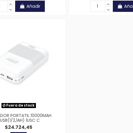
Añadir
Aña
Fuera de stock
DOR PORTATIL 10000MAH
USB(1/2,1AH) 1USC C
$24.724,45