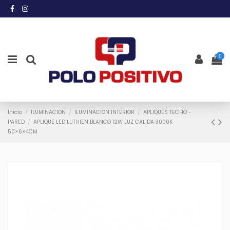
0
Inicio
ILUMINACION
ILUMINACION INTERIOR
APLIQUES TECHO -
PARED
APLIQUE LED LUTHIEN BLANCO 12W LUZ CALIDA 3000K
50×6×4CM