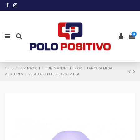
0
Inicio
ILUMINACION
ILUMINACION INTERIOR
LAMPARA MESA -
VELADORES
VELADOR CIBELES 18X26CM LILA